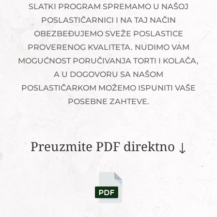
SLATKI PROGRAM SPREMAMO U NAŠOJ
POSLASTIČARNICI I NA TAJ NAČIN
OBEZBEĐUJEMO SVEŽE POSLASTICE
PROVERENOG KVALITETA. NUDIMO VAM
MOGUĆNOST PORUČIVANJA TORTI I KOLAČA,
A U DOGOVORU SA NAŠOM
POSLASTIČARKOM MOŽEMO ISPUNITI VAŠE
POSEBNE ZAHTEVE.
Preuzmite PDF direktno ↓